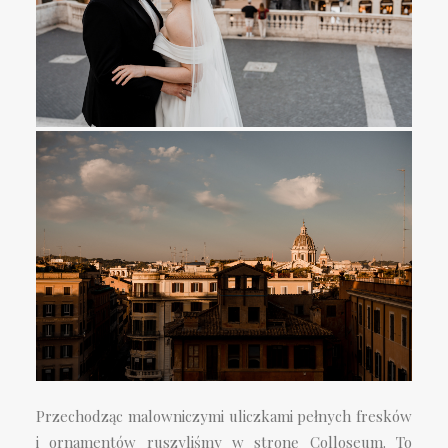
Przechodząc malowniczymi uliczkami pełnych fresków
i ornamentów ruszyliśmy w stronę Colloseum. To