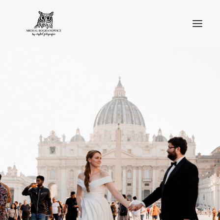
O MNIE
BLOG
PORTFOLIO
STREFA KLIENTA
OFERTA
KONTAKT