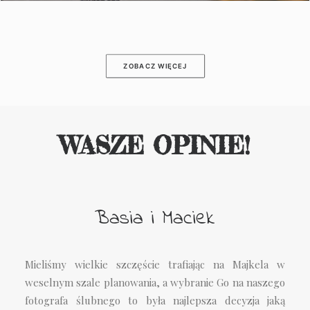
ZOBACZ WIĘCEJ
W
A
S
Z
E
O
P
I
N
I
E
!
Basia i Maciek
Mieliśmy wielkie szczęście trafiając na Majkela w
weselnym szale planowania, a wybranie Go na naszego
fotografa ślubnego to była najlepsza decyzja jaką