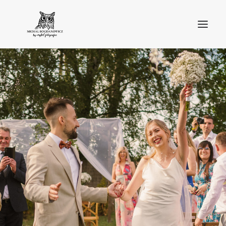
O MNIE
BLOG
PORTFOLIO
STREFA KLIENTA
OFERTA
KONTAKT