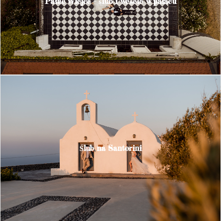
Pałac Wiejce – ślub i wesele w pałacu
Ślub na Santorini