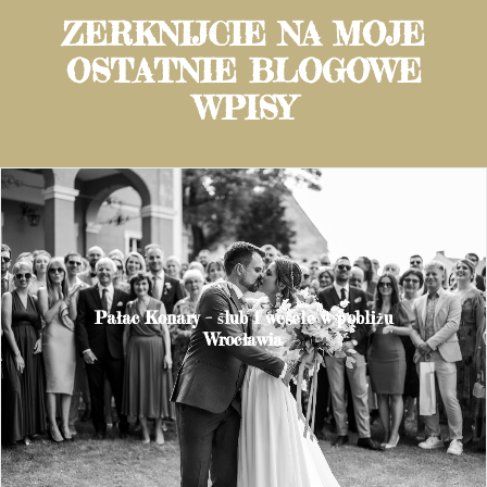
ZERKNIJCIE NA MOJE
OSTATNIE BLOGOWE
WPISY
Pałac Konary – ślub i wesele w pobliżu
Wrocławia