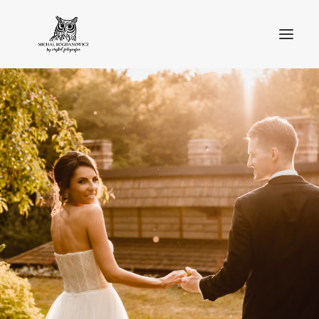
O MNIE
BLOG
PORTFOLIO
STREFA KLIENTA
OFERTA
KONTAKT