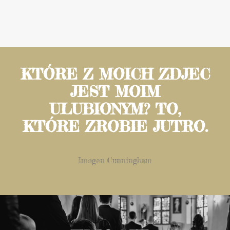
KTÓRE Z MOICH ZDJEC
JEST MOIM
ULUBIONYM? TO,
KTÓRE ZROBIE JUTRO.
Imogen Cunningham