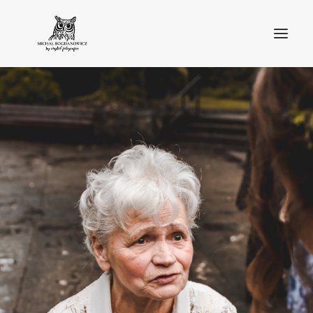
O MNIE
BLOG
PORTFOLIO
STREFA KLIENTA
OFERTA
KONTAKT