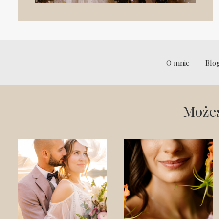
O mnie
Blo
Możes