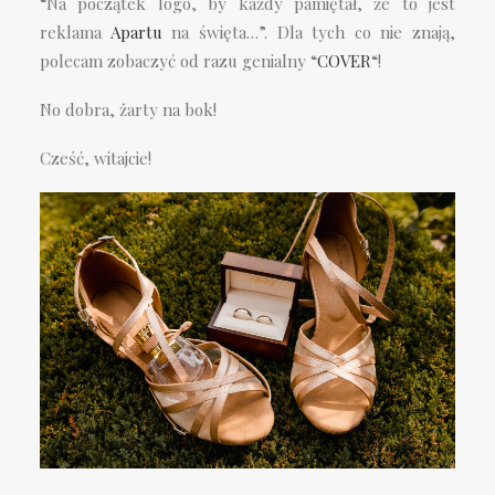
“Na początek logo, by każdy pamiętał, że to jest
reklama
Apartu
na święta…”. Dla tych co nie znają,
polecam zobaczyć od razu genialny “
COVER
“!
No dobra, żarty na bok!
Cześć, witajcie!