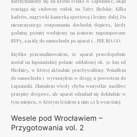
zatrzymaliśmy się na krótki relaks w Łapszance, skąd
rozciąga się cudowny widok na Tatry Bielskie. Kilka
kadrów, nagrywki kamerką sportową i lecimy dalej. Do
nieszczęsnego rozpoznania dochodzi dopiero, kiedy
godzinę później wodujemy na jeziorze napompowane
SUPy, a ja idę do samochodu po aparat i… NIE MA GO.
Szybko przeanalizowałem, że aparat prawdopobnie
został na łapszańskiej polanie oddalonej ok. 30 km od
Niedzicy, w której aktualnie przebywaliśmy. Wsiadłem
do samochodu i wyruszyłem w drogę z powrotem do
Łapszanki. Złamałem wtedy chyba wszystkie możliwe
przepisy drogowe, ale aparat odnalazł się dokładnie w
tym miejscu, w którym leżałem z nim 1,5 h wcześniej.
Wesele pod Wrocławiem –
Przygotowania vol. 2