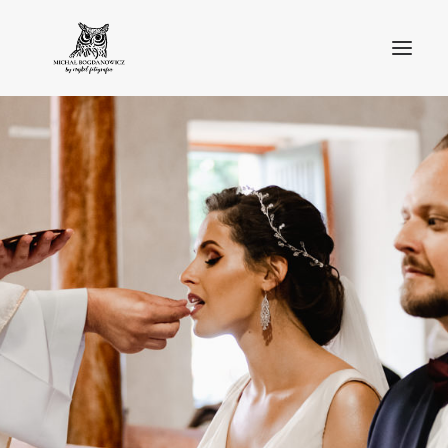
O MNIE
BLOG
PORTFOLIO
STREFA KLIENTA
OFERTA
KONTAKT