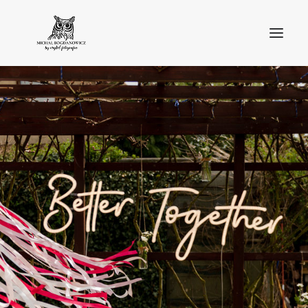
O MNIE
BLOG
PORTFOLIO
STREFA KLIENTA
OFERTA
KONTAKT