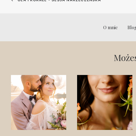
O mnie
Blo
Możes