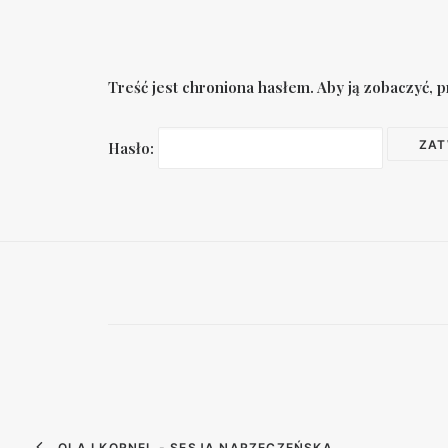
Treść jest chroniona hasłem. Aby ją zobaczyć, p
Hasło:
OLA I KORNEL - SESJA NARZECZEŃSKA