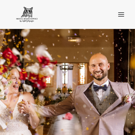
O MNIE
BLOG
PORTFOLIO
STREFA KLIENTA
OFERTA
KONTAKT