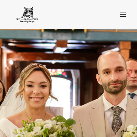
O MNIE
BLOG
PORTFOLIO
STREFA KLIENTA
OFERTA
KONTAKT