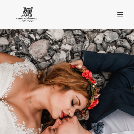
O MNIE
BLOG
PORTFOLIO
STREFA KLIENTA
OFERTA
KONTAKT