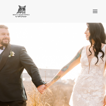
O MNIE
BLOG
PORTFOLIO
STREFA KLIENTA
OFERTA
KONTAKT