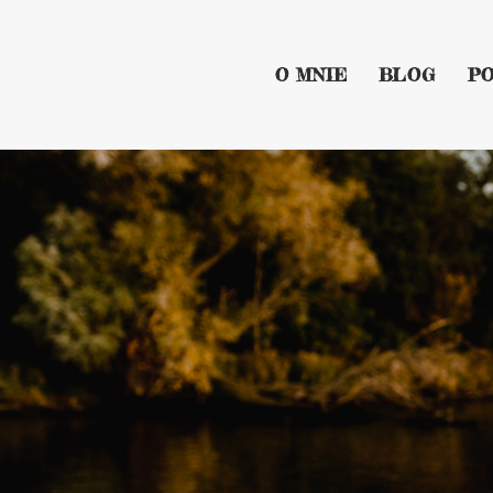
O MNIE
BLOG
P