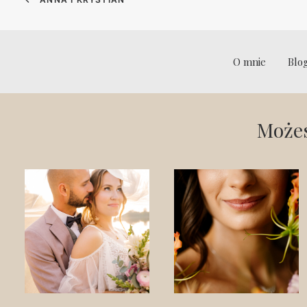
O mnie
Blo
Możes