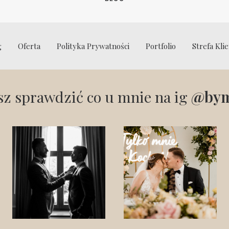
g
Oferta
Polityka Prywatności
Portfolio
Strefa Kli
z sprawdzić co u mnie na ig
@bym